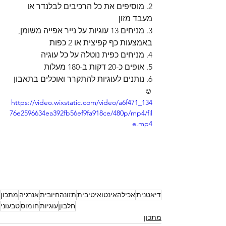
2. מוסיפים את כל הרכיבים לבלנדר או 
מעבד מזון
3. מניחים 13 עוגיות על נייר אפייה משומן, 
באמצעות כף קפיצית או 2 כפות 
4. מניחים כפית נוטלה על כל עוגיה
5. אופים כ-20 דקות ב-180 מעלות 
6. נותנים לעוגיות להתקרר ואוכלים בתאבון
☺️
https://video.wixstatic.com/video/a6f471_134
76e2596634ea392fb56ef9fa918ce/480p/mp4/fil
e.mp4
דיאטנית
אכילהאינטואיטיבית
תזונהחיובית
אנרגיה
מתכון
חלבון
עוגיות
חומוס
טבעוני
מתכון