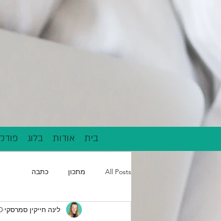
בית
אודות
בלוג
פודק
All Posts
מתכון
כתבה
לינה חייקין סמרסקי
30 במ