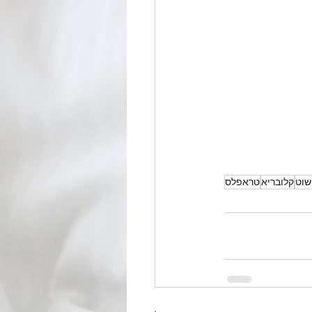
שוט
קלובריא
טראפלס