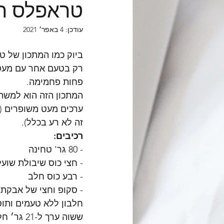
טראפלס חל
עודכן:
4 באפר׳ 2021
ביוק כמו המתכון של ט
רק בטעם אחר עם מעט 
פחות פחמימה.
המתכון הזה הוא למשהו
זה לא רע בכלל).
רכיבים:
- 80 גר' טחינה
- חצי כוס שיבולת שוע
- רבע כוס חלב
- סקופ וחצי של אבקת ח
חלבון ללא טעמים ותו
ששוה ערך ל-21 גר׳ חלבון לסקופ)