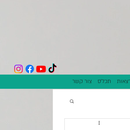
צאות
תכל'ס
צור קשר