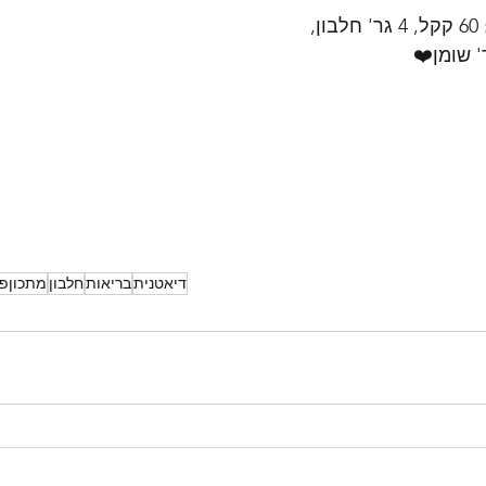
ערכים תזונתיים לכדור: 60 קקל, 4 גר' חלבון, 
דיאטנית
בריאות
חלבון
מתכוןפ